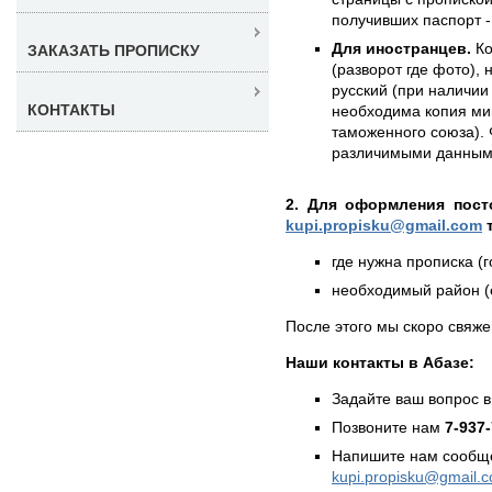
получивших паспорт -
Для иностранцев.
Ко
ЗАКАЗАТЬ ПРОПИСКУ
(разворот где фото),
русский (при наличии 
КОНТАКТЫ
необходима копия ми
таможенного союза). 
различимыми данным
2. Для оформления пост
kupi.propisku@gmail.com
т
где нужна прописка (г
необходимый район (е
После этого мы скоро свяже
Наши контакты в Абазе:
Задайте ваш вопрос в
Позвоните нам
7-937
Напишите нам сообще
kupi.propisku@gmail.